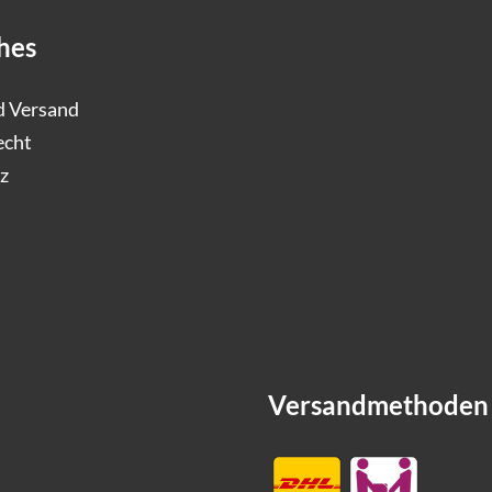
hes
d Versand
echt
z
Versandmethoden