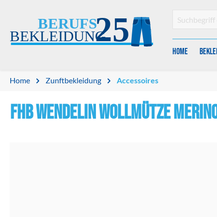
en
Zur Suche springen
Home
Bekle
Home
Zunftbekleidung
Accessoires
FHB WENDELIN Wollmütze Merin
Bildergalerie überspringen