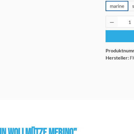
marine
Produkt 
Produktnum
Hersteller:
F
IN Wollmütze Merino"