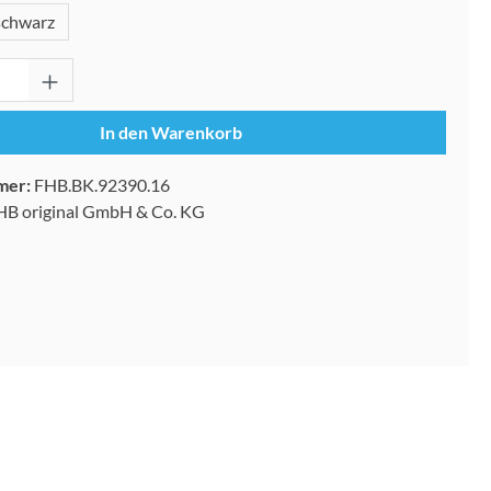
schwarz
Anzahl: Gib den gewünschten Wert ein oder 
In den Warenkorb
mer:
FHB.BK.92390.16
HB original GmbH & Co. KG