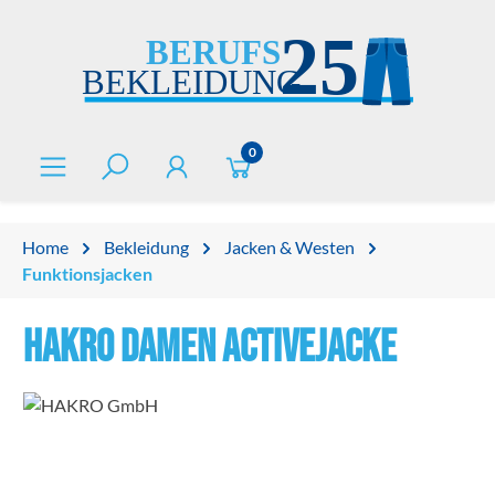
alt springen
0
Home
Bekleidung
Jacken & Westen
Funktionsjacken
HAKRO Damen Activejacke
Bildergalerie überspringen