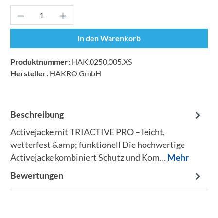
Produkt Anzahl: Gib den gewünschten Wert ei
In den Warenkorb
Produktnummer:
HAK.0250.005.XS
Hersteller:
HAKRO GmbH
Beschreibung
Activejacke mit TRIACTIVE PRO – leicht,
wetterfest &amp; funktionell Die hochwertige
Activejacke kombiniert Schutz und Kom…
Mehr
Bewertungen