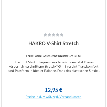
Durchschnittliche Bewertung von 0 von 5 Sternen
HAKRO V-Shirt Stretch
Farbe:
weiß
|
Geschlecht:
Unisex
|
Größe:
XS
Stretch-T-Shirt – bequem, modern & formstabil Dieses
körpernah geschnittene Stretch-T-Shirt vereint Tragekomfort
und Passform in idealer Balance. Dank des elastischen Single-
Jersey-Stoffes schmiegt sich das Shirt angenehm an den Körper
an, bleibt dabei aber bewegungsfreundlich und formstabil –
perfekt für Alltag, Beruf und Freizeit. Der V-Ausschnitt, ein
schmal gearbeitetes Halsbündchen sowie ein verstärktes
12,95 €
Regulärer Preis:
Nackenband sorgen für einen modernen Look und zusätzliche
Stabilität. Durch die einlaufvorbehandelte Qualität bleibt das
Preise inkl. MwSt. zzgl. Versandkosten
Shirt auch nach vielen Wäschen in Form. Mit einem Gewicht
von 170 g/m² hat das Shirt eine angenehme Stoffdicke, die