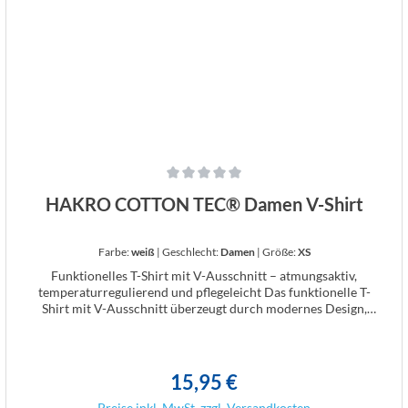
einen natürlichen Tragekomfort. Gewebegewicht: 180 g/m²
Durchschnittliche Bewertung von 0 von 5 Sternen
HAKRO COTTON TEC® Damen V-Shirt
Farbe:
weiß
|
Geschlecht:
Damen
|
Größe:
XS
Funktionelles T-Shirt mit V-Ausschnitt – atmungsaktiv,
temperaturregulierend und pflegeleicht Das funktionelle T-
Shirt mit V-Ausschnitt überzeugt durch modernes Design,
hohen Tragekomfort und intelligente Materialtechnologie.
Gefertigt aus dem innovativen Double-Face-Material HAKRO
COTTON TEC®, kombiniert es zwei Garne mit
unterschiedlichen Funktionen in einem speziellen
15,95 €
Regulärer Preis:
Strickverfahren für ein stets angenehmes Körperklima – ideal
für Arbeit, Freizeit und Sport. Die Außenseite besteht aus
Preise inkl. MwSt. zzgl. Versandkosten