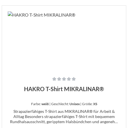
schnelltrocknend hervorragender Feuchtigkeitstransport
temperaturregulierend – ideal bei körperlicher Arbeit oder
In den Warenkorb
warmem Wetter verlängertes Rückenteil für optimalen Sitz
nachhaltig dank recycelter COOLMAX® EcoMade-Faser auch
als Damenmodell mit V-Ausschnitt erhältlich Material & Pflege
Material: COOLMAX® EcoMade, Mesh aus 100 % Polyester
(recycelt) Gewicht: 130 g/m² Eigenschaft: pflegeleicht,
schnelltrocknend, atmungsaktiv, Feuchtigkeit transportierend,
temperaturregulierend Passform: Regular Fit Zertifikate:
Fair Wear, OEKO-TEX® STANDARD 100,
Global Recycled Standard (GRS), Grüner Knopf
Waschtemperatur: 60 °C Größen: XS–3XL
Durchschnittliche Bewertung von 0 von 5 Sternen
HAKRO T-Shirt MIKRALINAR®
Farbe:
weiß
|
Geschlecht:
Unisex
|
Größe:
XS
Strapazierfähiges T-Shirt aus MIKRALINAR® für Arbeit &
Alltag Besonders strapazierfähiges T-Shirt mit bequemem
Rundhalsausschnitt, geripptem Halsbündchen und angenehm
zu tragendem Nackenband. Der funktionelle Single-Jersey aus