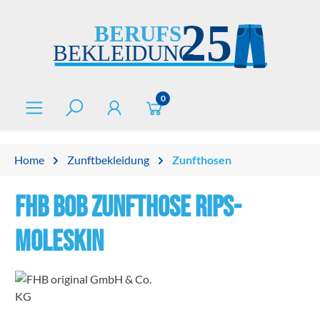
alt springen
0
Home
Zunftbekleidung
Zunfthosen
FHB BOB Zunfthose Rips-
Moleskin