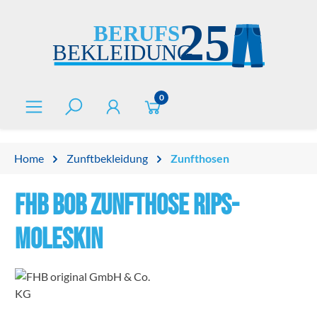
alt springen
0
Home
Zunftbekleidung
Zunfthosen
FHB BOB Zunfthose Rips-
Moleskin