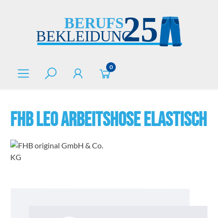
alt springen
0
FHB LEO Arbeitshose elastisch
Bildergalerie überspringen