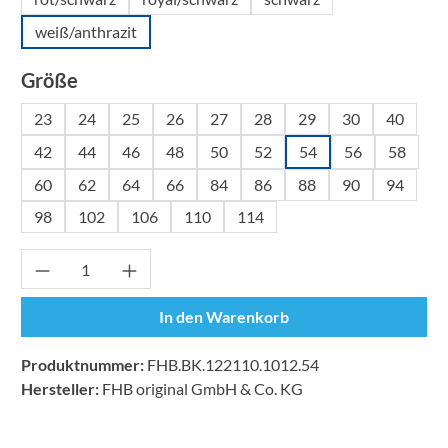
weiß/anthrazit
auswählen
Größe
23
24
25
26
27
28
29
30
40
42
44
46
48
50
52
54
56
58
60
62
64
66
84
86
88
90
94
98
102
106
110
114
Produkt Anzahl: Gib den gewünschten Wert ei
In den Warenkorb
Produktnummer:
FHB.BK.122110.1012.54
Hersteller:
FHB original GmbH & Co. KG