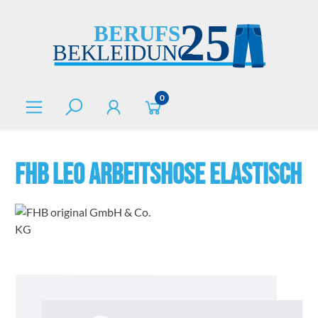
alt springen
0
FHB LEO Arbeitshose elastisch
Bildergalerie überspringen