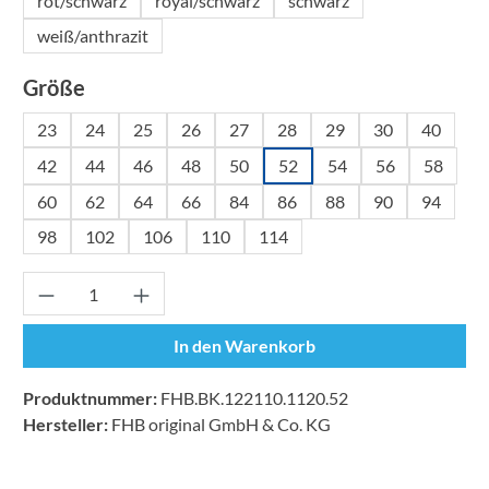
rot/schwarz
royal/schwarz
schwarz
weiß/anthrazit
auswählen
Größe
23
24
25
26
27
28
29
30
40
42
44
46
48
50
52
54
56
58
60
62
64
66
84
86
88
90
94
98
102
106
110
114
Produkt Anzahl: Gib den gewünschten Wert ei
In den Warenkorb
Produktnummer:
FHB.BK.122110.1120.52
Hersteller:
FHB original GmbH & Co. KG