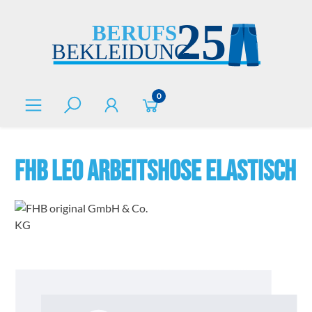
alt springen
0
FHB LEO Arbeitshose elastisch
Bildergalerie überspringen