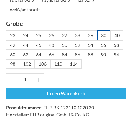
rot/schwarz
royal/schwarz
schwarz
weiß/anthrazit
auswählen
Größe
23
24
25
26
27
28
29
30
40
42
44
46
48
50
52
54
56
58
60
62
64
66
84
86
88
90
94
98
102
106
110
114
Produkt Anzahl: Gib den gewünschten Wert ei
In den Warenkorb
Produktnummer:
FHB.BK.122110.1220.30
Hersteller:
FHB original GmbH & Co. KG