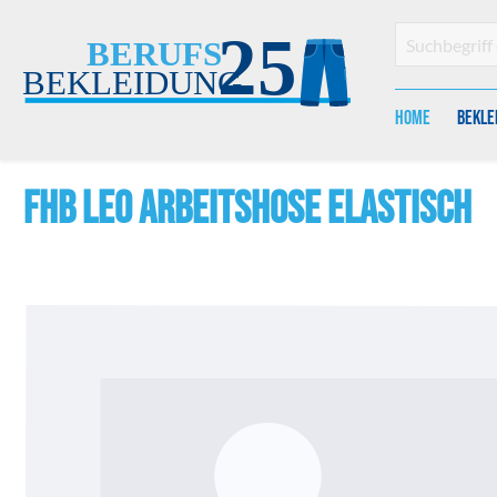
en
Zur Suche springen
Home
Bekle
FHB LEO Arbeitshose elastisch
Bildergalerie überspringen