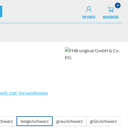
0
IHR KONTO
WARENKORB
MwSt. zzgl. Versandkosten
wählen
schwarz
beige/schwarz
grau/schwarz
grün/schwarz