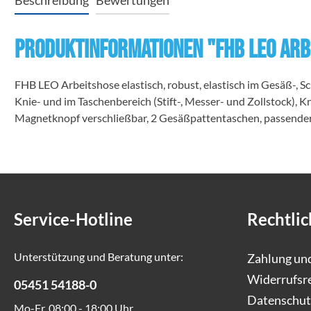
Beschreibung
Bewertungen
Produktinformationen "FHB LEO Arb
FHB LEO Arbeitshose elastisch, robust, elastisch im Gesäß-, 
Knie- und im Taschenbereich (Stift-, Messer- und Zollstock)
Magnetknopf verschließbar, 2 Gesäßpattentaschen, passender
Service-Hotline
Rechtlic
Unterstützung und Beratung unter:
Zahlung un
Widerrufsr
05451 54188-0
Datenschut
Mo-Fr, 08:00 - 18:00 Uhr