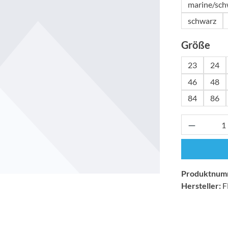
marine/sch
schwarz
aus
Größe
23
24
46
48
84
86
Produkt 
Produktnum
Hersteller:
F