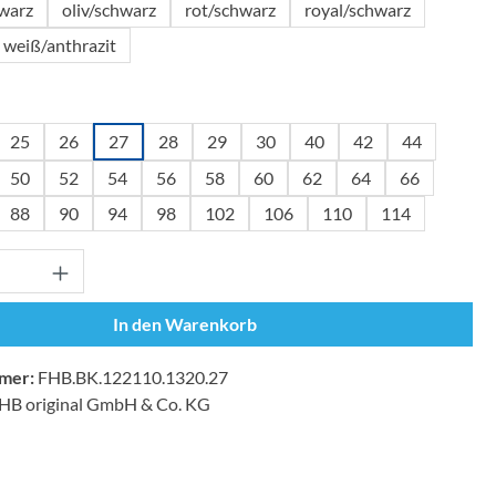
warz
oliv/schwarz
rot/schwarz
royal/schwarz
weiß/anthrazit
wählen
25
26
27
28
29
30
40
42
44
50
52
54
56
58
60
62
64
66
88
90
94
98
102
106
110
114
Anzahl: Gib den gewünschten Wert ein oder
In den Warenkorb
mer:
FHB.BK.122110.1320.27
HB original GmbH & Co. KG