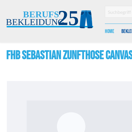
en
Zur Suche springen
Home
Bekle
FHB SEBASTIAN Zunfthose Canva
Bildergalerie überspringen