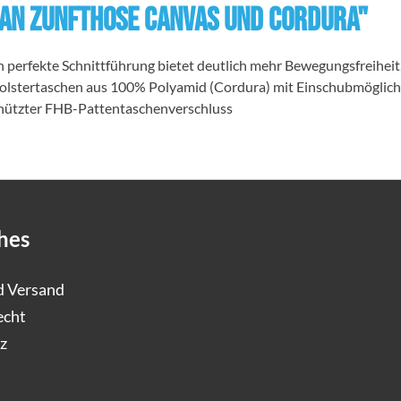
AN Zunfthose Canvas und Cordura"
fekte Schnittführung bietet deutlich mehr Bewegungsfreiheit, e
iepolstertaschen aus 100% Polyamid (Cordura) mit Einschubmöglic
chützter FHB-Pattentaschenverschluss
hes
d Versand
echt
z