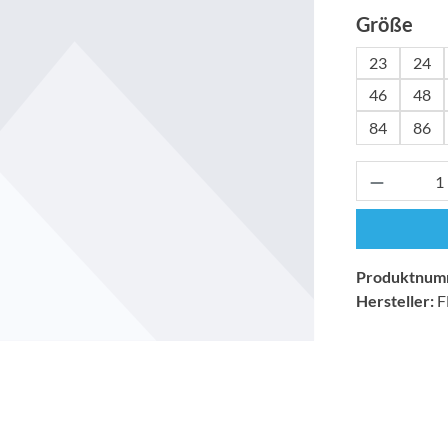
aus
Größe
23
24
46
48
84
86
Produkt 
Produktnum
Hersteller:
F