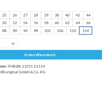
wählen
25
26
27
28
29
30
40
42
44
50
52
54
56
58
60
62
64
66
88
90
94
98
102
106
110
114
Anzahl: Gib den gewünschten Wert ein oder
In den Warenkorb
mer:
FHB.BK.11011.13.114
HB original GmbH & Co. KG