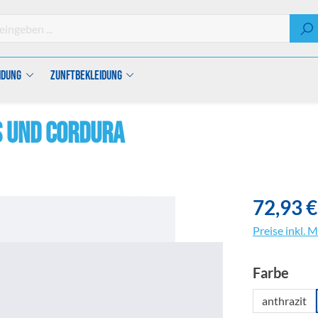
idung
Zunftbekleidung
s und Cordura
72,93 €
Preise inkl. 
aus
Farbe
anthrazit