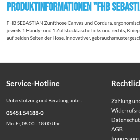
Produktinformationen "FHB SEBASTI
FHB SEBASTIAN Zunfthose Canvas und Cordura, ergonomisch per
jeweils 1 Handy- und 1 Zollstocktasche links und rechts, Kn
auf beiden Seiten der Hose, innovativer, gebrauchsmusterges
Service-Hotline
Rechtlic
Unterstützung und Beratung unter:
Zahlung un
Widerrufsr
05451 54188-0
Datenschut
Mo-Fr, 08:00 - 18:00 Uhr
AGB
Impressum