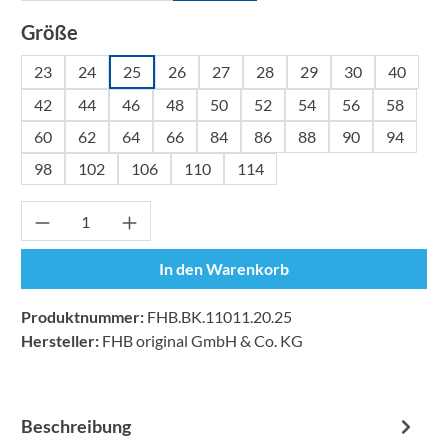
auswählen
Größe
23
24
25
26
27
28
29
30
40
42
44
46
48
50
52
54
56
58
60
62
64
66
84
86
88
90
94
98
102
106
110
114
Produkt Anzahl: Gib den gewünschten Wert ei
In den Warenkorb
Produktnummer:
FHB.BK.11011.20.25
Hersteller:
FHB original GmbH & Co. KG
Beschreibung